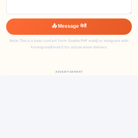
📤 Message भेजें
Note: This is a basic contact form. Enable PHP mail() or integrate with
Formspree/EmailJS for actual email delivery.
ADVERTISEMENT