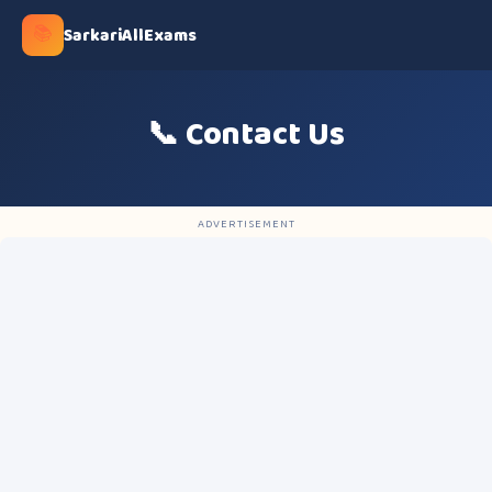
📚
SarkariAllExams
📞 Contact Us
ADVERTISEMENT