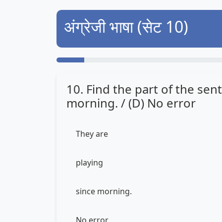
अंग्रेजी भाषा (सेट 10)
10. Find the part of the sent
morning. / (D) No error
They are
playing
since morning.
No error