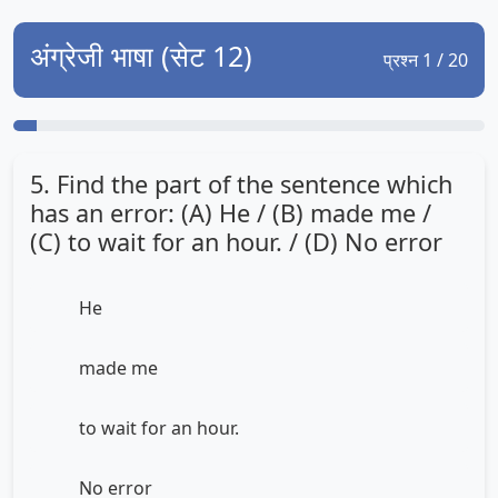
अंग्रेजी भाषा (सेट 12)
प्रश्न 1 / 20
5. Find the part of the sentence which
has an error: (A) He / (B) made me /
(C) to wait for an hour. / (D) No error
He
made me
to wait for an hour.
No error